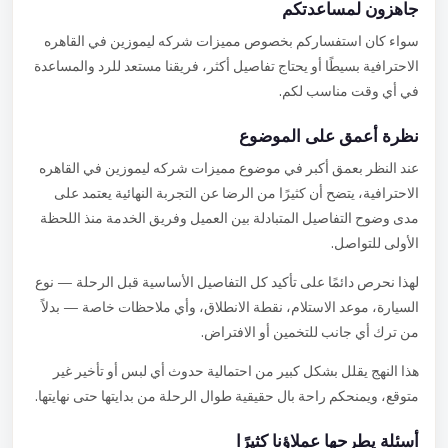
جاهزون لمساعدتكم
سواء كان استفساركم بخصوص مميزات شركه ليموزين في القاهره
الاحترافية بسيطًا أو يحتاج تفاصيل أكثر، فريقنا مستعد للرد والمساعدة
في أي وقت مناسب لكم.
نظرة أعمق على الموضوع
عند النظر بعمق أكبر في موضوع مميزات شركه ليموزين في القاهره
الاحترافية، يتضح أن كثيرًا من الرضا عن التجربة النهائية يعتمد على
مدى وضوح التفاصيل المتبادلة بين العميل وفريق الخدمة منذ اللحظة
الأولى للتواصل.
لهذا نحرص دائمًا على تأكيد كل التفاصيل الأساسية قبل الرحلة — نوع
السيارة، موعد الاستلام، نقطة الانطلاق، وأي ملاحظات خاصة — بدلاً
من ترك أي جانب للتخمين أو الافتراض.
هذا النهج يقلل بشكل كبير من احتمالية حدوث أي لبس أو تأخير غير
متوقع، ويمنحكم راحة بال حقيقية طوال الرحلة من بدايتها حتى نهايتها.
أسئلة يطرحها عملاؤنا كثيرًا