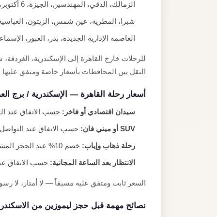
الزمالك، الدقي، المهندسين، الجيزة، 6 أكتوبر، الشيخ زايد
شبرا، المطرية، عين شمس، الزيتون، العباسية
العاصمة الإدارية الجديدة، بدر، العبور، الإسما
للرحلات خارج القاهرة إلى الإسكندرية، الغردقة،
النقل بين المحافظات بأسعار خاصة ومتفق عليها م
أسعار رحلة القاهرة — الإسكندرية / برج ال
سيدان اقتصادي أو فاخر:
حسب الاتفاق عند التو
SUV أو ميني فان:
حسب الاتفاق عند التواصل م
رحلة ذهاب وإياب:
خصم 10% عند الحجز المشترك.
الانتظار بعد الساعة المجانية:
حسب الاتفاق عند 
السعر ثابت ومتفق عليه مسبقاً — لا أمتار، لا 
نصائح مهمة قبل حجز ليموزين من الاسكندري