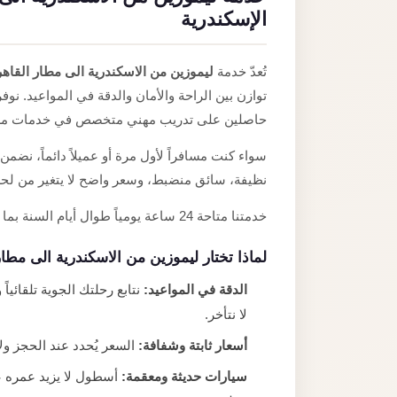
الإسكندرية
تُعدّ خدمة
ليموزين من الاسكندرية الى مطار القاهر
توازن بين الراحة والأمان والدقة في المواعيد. نو
حاصلين على تدريب مهني متخصص في خدمات مطا
سواء كنت مسافراً لأول مرة أو عميلاً دائماً، ن
نظيفة، سائق منضبط، وسعر واضح لا يتغير من لح
خدمتنا متاحة 24 ساعة يومياً طوال أيام السنة بما في ذلك الأعياد والمواسم، لأننا نعلم أن الرحلات لا تنتظر.
لماذا تختار ليموزين من الاسكندرية الى مطا
الدقة في المواعيد:
نتابع رحلتك الجوية تلقائي
لا نتأخر.
أسعار ثابتة وشفافة:
السعر يُحدد عند الحجز ولا 
سيارات حديثة ومعقمة: