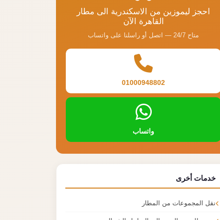
احجز ليموزين من الاسكندرية الى مطار
القاهرة الآن
متاح 24/7 — اتصل أو راسلنا على واتساب
01000948802
واتساب
خدمات أخرى
نقل المجموعات من المطار