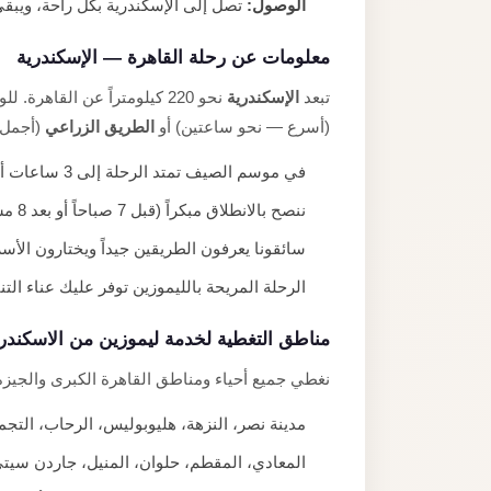
الوصول:
تصل إلى الإسكندرية بكل راحة، ويبق
معلومات عن رحلة القاهرة — الإسكندرية
تبعد
الإسكندرية
نحو 220 كيلومتراً عن القاهرة. للوصول يمكن سلوك مسارين رئيسيين:
(أسرع — نحو ساعتين) أو
الطريق الزراعي
(أجمل م
في موسم الصيف تمتد الرحلة إلى 3 ساعات أو أكثر بسبب الكثافة المرورية.
ننصح بالانطلاق مبكراً (قبل 7 صباحاً أو بعد 8 مساءً) لتجنب الاختناقات.
سائقونا يعرفون الطريقين جيداً ويختارون الأسر
الرحلة المريحة بالليموزين توفر عليك عناء ال
مناطق التغطية لخدمة ليموزين من الاسكندري
نغطي جميع أحياء ومناطق القاهرة الكبرى والجيزة
مدينة نصر، النزهة، هليوبوليس، الرحاب، التج
المعادي، المقطم، حلوان، المنيل، جاردن سيت