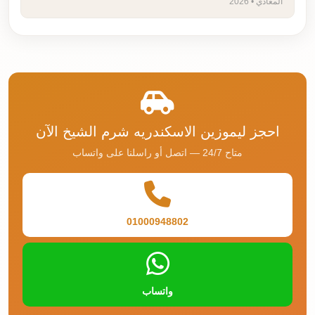
المعادي • 2026
احجز ليموزين الاسكندريه شرم الشيخ الآن
متاح 24/7 — اتصل أو راسلنا على واتساب
01000948802
واتساب