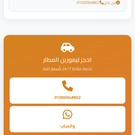
من نحن
01000948802
احجز ليموزين المطار
خدمة متاحة 24/7 بأسعار ثابتة
01000948802
واتساب