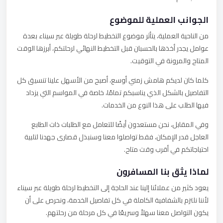
الجوانب العملية للموضوع
من الناحية العملية، يتأثر موضوع التخطيط لرحلة طويلة عبر سيناء بعدة
عوامل يجدر أخذها بالحسبان قبل التخطيط النهائي لرحلتكم، أبرزها الوقت
المتاح والمرونة في التوقيت.
كلما كان لديكم هامش زمني أوسع، أصبح من الأسهل علينا تنسيق كل
التفاصيل بالشكل الذي يناسبكم تمامًا، خاصة في المواسم التي يزداد
فيها الطلب على هذا النوع من الخدمات.
وفي المقابل، نحن مستعدون أيضًا للتعامل مع الطلبات ذات الطابع
العاجل قدر الإمكان، فقط تواصلوا معنا وسنبذل قصارى جهدنا لتلبية
احتياجاتكم في أقرب وقت متاح.
لماذا يثق بنا المسافرون
يعود كثير من عملائنا إلينا عند الحاجة إلى التخطيط لرحلة طويلة عبر سيناء
لأننا نلتزم بالشفافية الكاملة في كل تفاصيل الخدمة، ونحرص على أن
يكون التواصل معنا سهلاً وسريعًا في كل مرحلة من رحلتهم.