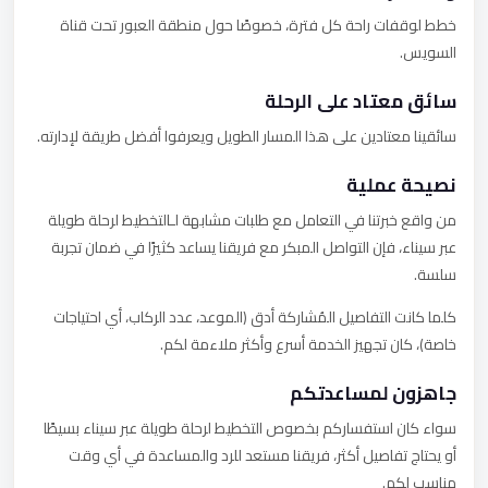
خطط لوقفات راحة كل فترة، خصوصًا حول منطقة العبور تحت قناة
السويس.
سائق معتاد على الرحلة
سائقينا معتادين على هذا المسار الطويل ويعرفوا أفضل طريقة لإدارته.
نصيحة عملية
من واقع خبرتنا في التعامل مع طلبات مشابهة لـالتخطيط لرحلة طويلة
عبر سيناء، فإن التواصل المبكر مع فريقنا يساعد كثيرًا في ضمان تجربة
سلسة.
كلما كانت التفاصيل المُشاركة أدق (الموعد، عدد الركاب، أي احتياجات
خاصة)، كان تجهيز الخدمة أسرع وأكثر ملاءمة لكم.
جاهزون لمساعدتكم
سواء كان استفساركم بخصوص التخطيط لرحلة طويلة عبر سيناء بسيطًا
أو يحتاج تفاصيل أكثر، فريقنا مستعد للرد والمساعدة في أي وقت
مناسب لكم.