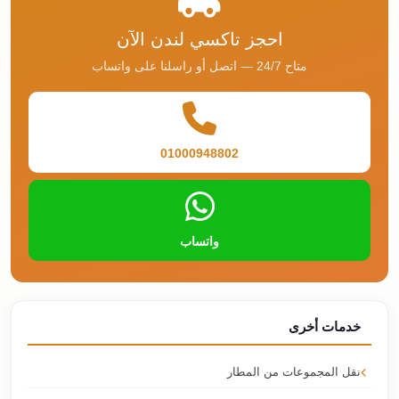
احجز تاكسي لندن الآن
متاح 24/7 — اتصل أو راسلنا على واتساب
01000948802
واتساب
خدمات أخرى
نقل المجموعات من المطار