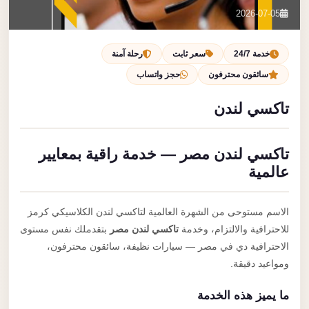
تصل بنا
2026-07-05
احجز الآن
خدمة 24/7
سعر ثابت
رحلة آمنة
سائقون محترفون
حجز واتساب
تاكسي لندن
تاكسي لندن مصر — خدمة راقية بمعايير
عالمية
الاسم مستوحى من الشهرة العالمية لتاكسي لندن الكلاسيكي كرمز
للاحترافية والالتزام، وخدمة
تاكسي لندن مصر
بتقدملك نفس مستوى
الاحترافية دي في مصر — سيارات نظيفة، سائقون محترفون،
ومواعيد دقيقة.
ما يميز هذه الخدمة