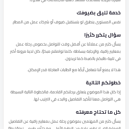
خدمة تليق بضيوفك
نفس المستوى ينطبق لو بتستقبل ضيوف أو شركاء عمل من المطار.
سؤال يتكرر كثيرًا
يسأل كثير من عملائنا عن أفضل وقت للتواصل بخصوص رحلة عمل
بمعايير راقية، والإجابة ببساطة: كلما تواصلتم مبكرًا، كان لدينا مرونة أكبر
في تلبية طلبكم بالضبط كما تريدون.
هذا لا يمنع أننا نتعامل أيضًا مع الطلبات العاجلة قدر الإمكان.
خطوتكم التالية
إذا كان هذا الموضوع يتعلق برحلتكم القادمة، فالخطوة التالية البسيطة
هي التواصل معنا لتأكيد التفاصيل والبدء في الترتيب لها.
كل ما تحتاج معرفته
يسأل كثير من المهتمين بموضوع رحلة عمل بمعايير راقية عن التفاصيل
العملية التي لا تظهر عادة من النظرة الأولى، وهذا أمر طبيعي تمامًا نظرًا