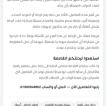
لتعدد الجوانب المرتبطة بأي رحلة.
من أهم هذه التفاصيل: التأكد من دقة رقم الرحلة أو الموعد المحدد،
ومعرفة أقرب نقطة تجمع مناسبة، والتفكير مسبقًا فيما إذا كانت الرحلة
تشمل أطفالًا أو كبار سن قد يحتاجون تجهيزات خاصة.
فريقنا معتاد على الإجابة عن هذا النوع من الأسئلة يوميًا، لذا لا تترددوا
في مشاركة أي استفسار مهما بدا تفصيليًا، فهدفنا أن تصل المعلومة
كاملة قبل موعد رحلتكم لا بعده.
استعدوا لرحلتكم القادمة
إذا كانت رحلتكم القادمة تتضمن الحاجة إلى رحلة عمل بمعايير راقية،
فالأفضل أن تبدأوا الترتيب لها مبكرًا لضمان توفر كل التفاصيل التي
تناسبكم دون ضغط الوقت في اللحظات الأخيرة.
رتبوا التفاصيل الآن — اتصل أو واتساب 01000948802.
رحلة عمل راقية
سيارة تنفيذية القاهرة
انطباع احترافي أعمال