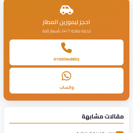
احجز ليموزين المطار
خدمة متاحة 24/7 بأسعار ثابتة
01000948802
واتساب
مقالات مشابهة