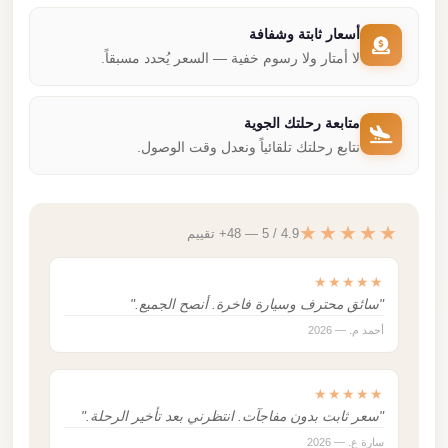
أسعار ثابتة وشفافة
لا أمتار ولا رسوم خفية — السعر يُحدد مسبقاً.
متابعة رحلتك الجوية
نتابع رحلتك تلقائياً ونعدل وقت الوصول.
★★★★★
4.9 / 5 — 48+ تقييم
★★★★★
"سائق محترف وسيارة فاخرة. أنصح الجميع."
أحمد م. — 2026
★★★★★
"سعر ثابت بدون مفاجآت. انتظرني بعد تأخير الرحلة."
سارة ع. — 2026