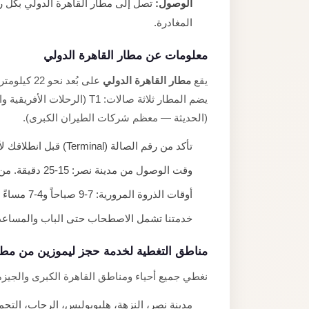
الوصول:
تصل إلى مطار القاهرة الدولي بكل 
المغادرة.
معلومات عن مطار القاهرة الدولي
يقع
مطار القاهرة الدولي
(الحديثة — معظم شركات الطيران الكبرى).
تأكد من رقم الصالة (Terminal) قبل انطلاقك لأن المسافة بين T1/T2 وT3 تبلغ نحو 3 كيلومترات.
وقت الوصول من مدينة نصر: 15-25 دقيقة. من المعادي أو الزمالك: 35-50 دقيقة حسب الازدحام.
أوقات الذروة المرورية: 7-9 صباحاً و4-7 مساءً — اخرج مبكراً لتجنبها.
خدمتنا تشمل الاصطحاب حتى الباب والمساعدة 
مناطق التغطية لخدمة حجز ليموزين من مطار
نغطي جميع أحياء ومناطق القاهرة الكبرى والجيزة
مدينة نصر، النزهة، هليوبوليس، الرحاب، التج