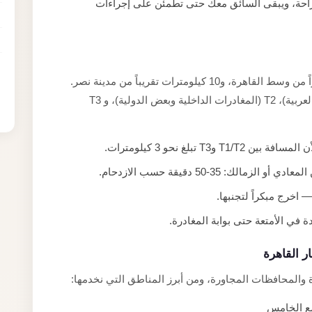
راحة، ويبقى السائق معك حتى تطمئن على إجراءات
على بُعد نحو 22 كيلومتراً من وسط القاهرة، و10 كيلومترات تقريباً من مدينة نصر.
يضم المطار ثلاثة صالات: T1 (الرحلات الأفريقية والعربية)، T2 (المغادرات الداخلية وبعض الدولية)، و T3
في الأمتعة حتى بوابة المغادرة.
 القاهرة
 والمحافظات المجاورة، ومن أبرز المناطق التي نخدمها:
مع الخامس