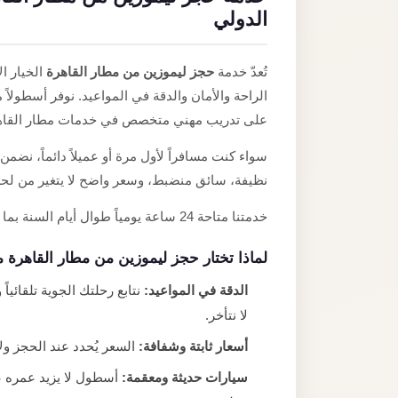
الدولي
تُعدّ خدمة
حجز ليموزين من مطار القاهرة
الخيار ال
الراحة والأمان والدقة في المواعيد. نوفر أسطولا
على تدريب مهني متخصص في خدمات مطار القاه
سواء كنت مسافراً لأول مرة أو عميلاً دائماً، ن
نظيفة، سائق منضبط، وسعر واضح لا يتغير من لح
خدمتنا متاحة 24 ساعة يومياً طوال أيام السنة بما في ذلك الأعياد والمواسم، لأننا نعلم أن الرحلات لا تنتظر.
لماذا تختار حجز ليموزين من مطار القاهرة 
الدقة في المواعيد:
نتابع رحلتك الجوية تلقائي
لا نتأخر.
أسعار ثابتة وشفافة:
السعر يُحدد عند الحجز ولا 
سيارات حديثة ومعقمة: