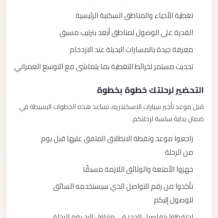
تغطية الأحياء والمناطق السكنية الرئيسية
القدرة على الوصول لمناطق أبعد بترتيب مسبق
معرفة جيدة بالمسارات البديلة عند الازدحام
تحديث مستمر لخرائط التغطية بما يتماشى مع التوسع العمراني
التحضير لرحلتك خطوة بخطوة
قبل موعد تأجير سيارات الاسكندريه، تساعد هذه الخطوات البسيطة في
ضمان بداية سلسة لرحلتكم.
راجعوا موعد ونقطة الانطلاق المتفق عليها قبل يوم
من الرحلة
جهزوا الأمتعة والوثائق اللازمة مسبقًا
تأكدوا من رقم التواصل الذي سيستخدمه السائق
للوصول إليكم
احتفظوا بتفاصيل الحجز في متناول اليد يوم الرحلة