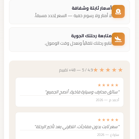
أسعار ثابتة وشفافة
لا أمتار ولا رسوم خفية — السعر يُحدد مسبقاً.
متابعة رحلتك الجوية
نتابع رحلتك تلقائياً ونعدل وقت الوصول.
★★★★★
4.9 / 5 — 48+ تقييم
★★★★★
"سائق محترف وسيارة فاخرة. أنصح الجميع."
أحمد م. — 2026
★★★★★
"سعر ثابت بدون مفاجآت. انتظرني بعد تأخير الرحلة."
سارة ع. — 2026