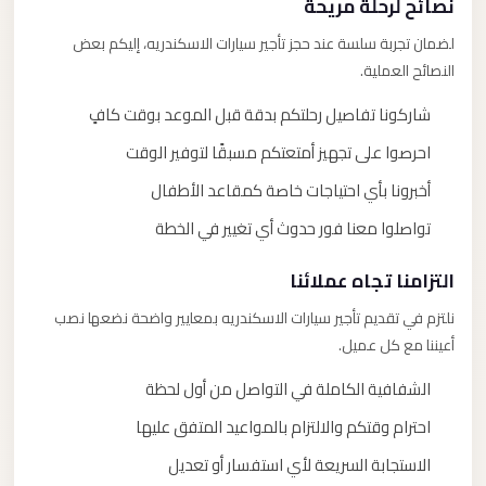
نصائح لرحلة مريحة
لضمان تجربة سلسة عند حجز تأجير سيارات الاسكندريه، إليكم بعض
النصائح العملية.
شاركونا تفاصيل رحلتكم بدقة قبل الموعد بوقت كافٍ
احرصوا على تجهيز أمتعتكم مسبقًا لتوفير الوقت
أخبرونا بأي احتياجات خاصة كمقاعد الأطفال
تواصلوا معنا فور حدوث أي تغيير في الخطة
التزامنا تجاه عملائنا
نلتزم في تقديم تأجير سيارات الاسكندريه بمعايير واضحة نضعها نصب
أعيننا مع كل عميل.
الشفافية الكاملة في التواصل من أول لحظة
احترام وقتكم والالتزام بالمواعيد المتفق عليها
الاستجابة السريعة لأي استفسار أو تعديل