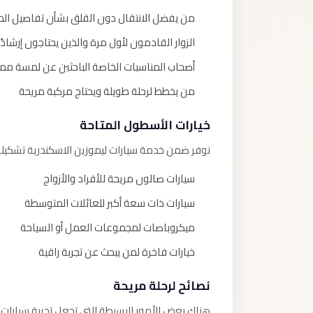
من يفضل الانتقال دون القلق بشأن تفاصيل ال
الزوار القادمون لأول مرة والذين يحتاجون إرشادًا
أصحاب المناسبات الخاصة الباحثين عن لمسة ممي
من يخطط لرحلة طويلة ويحتاج مركبة مريحة
خيارات الأسطول المتاحة
نوفر ضمن خدمة سيارات ليموزين الاسكندرية تشكيلة
سيارات صالون مريحة للأفراد والأزواج
سيارات ذات سعة أكبر للعائلات المتوسطة
ميكروباصات لمجموعات العمل أو السياحة
خيارات فاخرة لمن يبحث عن تجربة راقية
نصائح لرحلة مريحة
هناك بعض الأمور البسيطة التي تجعل تجربة سيارات ل