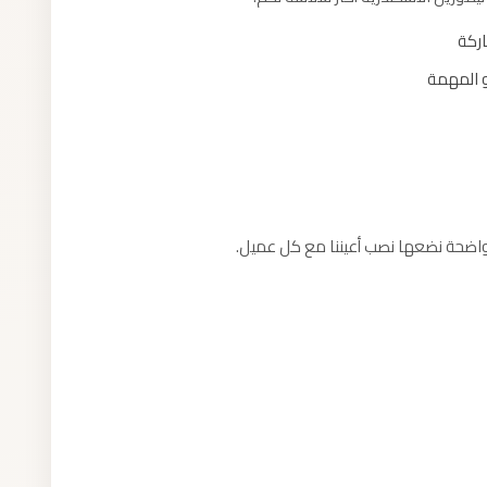
اركة
و المهمة
ر واضحة نضعها نصب أعيننا مع كل عميل.