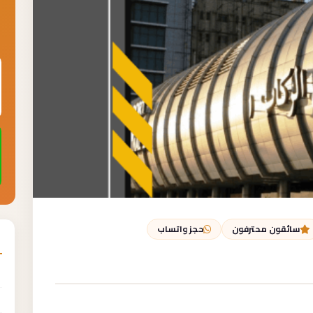
سائقون محترفون
حجز واتساب