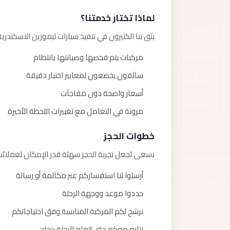
لماذا تختار خدمتنا؟
يثق بنا الكثيرون في تنفيذ سيارات ليموزين الاسكندري
مركبات يتم فحصها وصيانتها بانتظام
سائقون يخضعون لمعايير اختيار دقيقة
أسعار واضحة دون مفاجآت
مرونة في التعامل مع تغييرات اللحظة الأخيرة
خطوات الحجز
نسعى لجعل تجربة الحجز سهلة قدر الإمكان لعملائنا
أرسلوا لنا استفساركم عبر مكالمة أو رسالة
حددوا موعد ووجهة الرحلة
نرشح لكم المركبة المناسبة وفق احتياجاتكم
نتابع معكم حتى إتمام الرحلة بنجاح