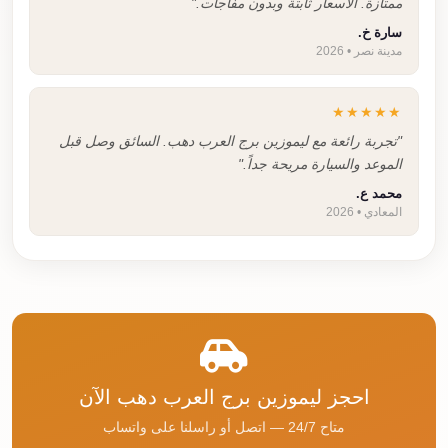
ممتازة. الأسعار ثابتة وبدون مفاجآت."
سارة خ.
مدينة نصر • 2026
★★★★★
"تجربة رائعة مع ليموزين برج العرب دهب. السائق وصل قبل
الموعد والسيارة مريحة جداً."
محمد ع.
المعادي • 2026
احجز ليموزين برج العرب دهب الآن
متاح 24/7 — اتصل أو راسلنا على واتساب