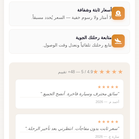
أسعار ثابتة وشفافة
لا أمتار ولا رسوم خفية — السعر يُحدد مسبقاً.
متابعة رحلتك الجوية
نتابع رحلتك تلقائياً ونعدل وقت الوصول.
★★★★★
4.9 / 5 — 48+ تقييم
★★★★★
"سائق محترف وسيارة فاخرة. أنصح الجميع."
أحمد م. — 2026
★★★★★
"سعر ثابت بدون مفاجآت. انتظرني بعد تأخير الرحلة."
سارة ع. — 2026