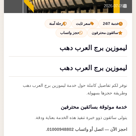
تصل بنا
2026-07-05
احجز الآن
خدمة 24/7
سعر ثابت
رحلة آمنة
سائقون محترفون
حجز واتساب
ليموزين برج العرب دهب
ليموزين برج العرب دهب
نوفر لكم تفاصيل كاملة حول خدمة ليموزين برج العرب دهب
وطريقة حجزها بسهولة.
خدمة موثوقة بسائقين محترفين
يتولى سائقون ذوو خبرة تنفيذ هذه الخدمة بعناية ودقة.
احجز الآن — اتصل أو واتساب 01000948802.