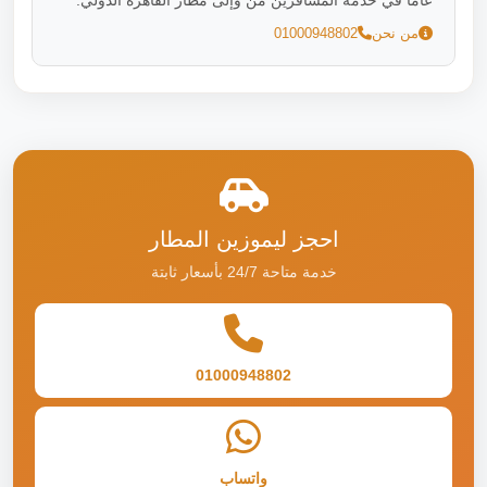
عاماً في خدمة المسافرين من وإلى مطار القاهرة الدولي.
من نحن
01000948802
احجز ليموزين المطار
خدمة متاحة 24/7 بأسعار ثابتة
01000948802
واتساب