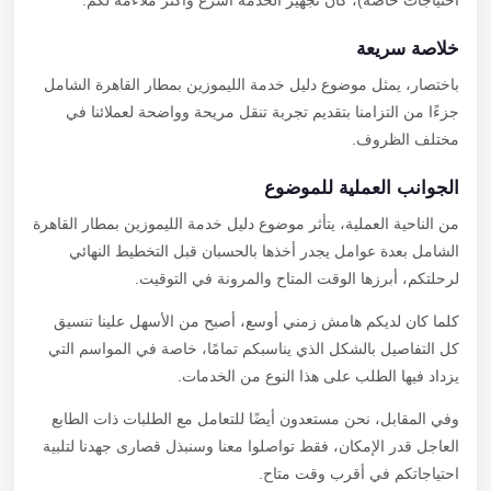
احتياجات خاصة)، كان تجهيز الخدمة أسرع وأكثر ملاءمة لكم.
خلاصة سريعة
باختصار، يمثل موضوع دليل خدمة الليموزين بمطار القاهرة الشامل
جزءًا من التزامنا بتقديم تجربة تنقل مريحة وواضحة لعملائنا في
مختلف الظروف.
الجوانب العملية للموضوع
من الناحية العملية، يتأثر موضوع دليل خدمة الليموزين بمطار القاهرة
الشامل بعدة عوامل يجدر أخذها بالحسبان قبل التخطيط النهائي
لرحلتكم، أبرزها الوقت المتاح والمرونة في التوقيت.
كلما كان لديكم هامش زمني أوسع، أصبح من الأسهل علينا تنسيق
كل التفاصيل بالشكل الذي يناسبكم تمامًا، خاصة في المواسم التي
يزداد فيها الطلب على هذا النوع من الخدمات.
وفي المقابل، نحن مستعدون أيضًا للتعامل مع الطلبات ذات الطابع
العاجل قدر الإمكان، فقط تواصلوا معنا وسنبذل قصارى جهدنا لتلبية
احتياجاتكم في أقرب وقت متاح.