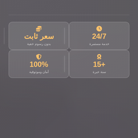
24/7
سعر ثابت
خدمة مستمرة
بدون رسوم خفية
100%
+15
سنة خبرة
أمان وموثوقية