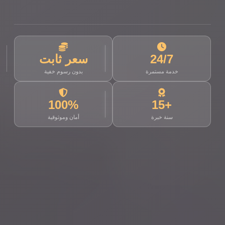
24/7
سعر ثابت
خدمة مستمرة
بدون رسوم خفية
100%
+15
سنة خبرة
أمان وموثوقية