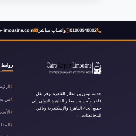
01000948802
واتساب مباشر
o-limousine.com
روابط 
الرئيس
خدمة ليموزين مطار القاهرة توفر نقل
من نح
فاخر وآمن من مطار القاهرة الدولي إلى
جميع أنحاء القاهرة والإسكندرية وباقي
الأسعا
المحافظات....
المقال