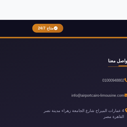
متاح 24/7
واصل معنا
01000948802
info@airportcairo-limousine.com
4 عمارات الميراج شارع الجامعة زهراء مدينة نصر
القاهرة مصر