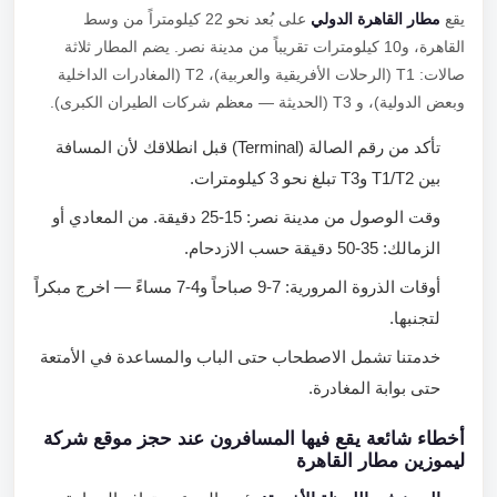
يقع
مطار القاهرة الدولي
على بُعد نحو 22 كيلومتراً من وسط
القاهرة، و10 كيلومترات تقريباً من مدينة نصر. يضم المطار ثلاثة
صالات: T1 (الرحلات الأفريقية والعربية)، T2 (المغادرات الداخلية
وبعض الدولية)، و T3 (الحديثة — معظم شركات الطيران الكبرى).
تأكد من رقم الصالة (Terminal) قبل انطلاقك لأن المسافة
بين T1/T2 وT3 تبلغ نحو 3 كيلومترات.
وقت الوصول من مدينة نصر: 15-25 دقيقة. من المعادي أو
الزمالك: 35-50 دقيقة حسب الازدحام.
أوقات الذروة المرورية: 7-9 صباحاً و4-7 مساءً — اخرج مبكراً
لتجنبها.
خدمتنا تشمل الاصطحاب حتى الباب والمساعدة في الأمتعة
حتى بوابة المغادرة.
أخطاء شائعة يقع فيها المسافرون عند حجز موقع شركة
ليموزين مطار القاهرة