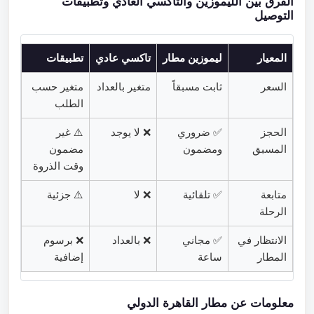
الفرق بين الليموزين والتاكسي العادي وتطبيقات
التوصيل
المعيار
ليموزين مطار
تاكسي عادي
تطبيقات
السعر
ثابت مسبقاً
متغير بالعداد
متغير حسب
الطلب
الحجز
✅ ضروري
❌ لا يوجد
⚠️ غير
المسبق
ومضمون
مضمون
وقت الذروة
متابعة
✅ تلقائية
❌ لا
⚠️ جزئية
الرحلة
الانتظار في
✅ مجاني
❌ بالعداد
❌ برسوم
المطار
ساعة
إضافية
معلومات عن مطار القاهرة الدولي