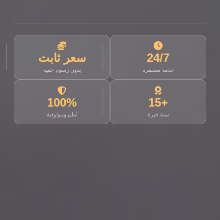
24/7
سعر ثابت
خدمة مستمرة
بدون رسوم خفية
100%
+15
سنة خبرة
أمان وموثوقية