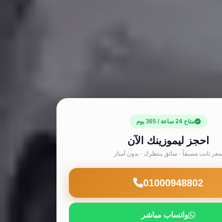
متاح 24 ساعة / 365 يوم
احجز ليموزينك الآن
عر ثابت مسبقاً · سائق ينتظرك · بدون أمتار
01000948802
واتساب مباشر