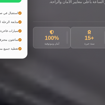
لساعة بأعلى معايير الأمان والراحة.
استقبال في صا
متابعة الرحلة ال
سيارات فاخرة ح
100%
+15
سائقون محترف
سنة خبرة
أمان وموثوقية
تغطية جميع م