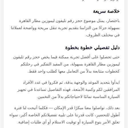
خلاصة سريعة
باختصار، يمثل موضوع حجز رقم تليفون ليموزين مطار القاهرة
بسهولة جزءًا من التزامنا بتقديم تجربة تنقل مريحة وواضحة لعملائنا
في مختلف الظروف.
دليل تفصيلي خطوة بخطوة
حتى تحصلوا على أفضل تجربة ممكنة فيما يخص حجز رقم تليفون
ليموزين مطار القاهرة بسهولة، من المفيد التفكير في رحلتكم
كخطوات متتابعة بدلاً من التعامل معها كطلب واحد فقط.
ابدأوا بتحديد الموعد والوجهة بدقة، ثم فكروا في عدد الأفراد
المرافقين لكم وكمية الأمتعة، فهذه التفاصيل تساعدنا في تجهيز
السيارة المناسبة تمامًا لاحتياجاتكم بدلاً من التخمين.
بعد ذلك، تواصلوا معنا مبكرًا قدر الإمكان — فكلما أتيحت لنا فترة
أطول للتحضير، كانت قدرتنا على تلبية تفضيلاتكم الخاصة أكبر، سواء
تعلق الأمر بنوع السيارة أو توقيت الاستلام أو أي طلبات إضافية.