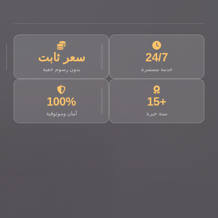
24/7
سعر ثابت
خدمة مستمرة
بدون رسوم خفية
100%
+15
سنة خبرة
أمان وموثوقية