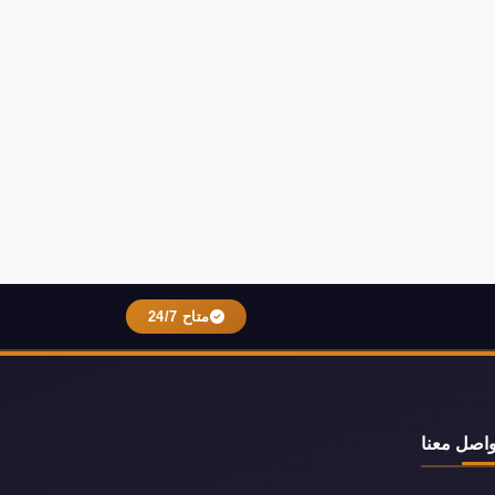
متاح 24/7
واصل معنا