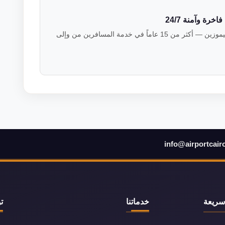
رة وآمنة 24/7
فريق خبراء النقل الفاخر في فالكون ليموزين — أكثر من 15 عاماً في خدمة المسافرين من وإلى
info@airportcair
سريعة
خدماتنا
ت