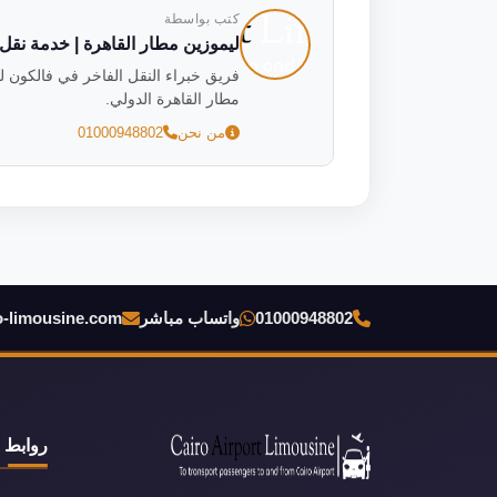
كتب بواسطة
ليموزين مطار القاهرة | خدمة نقل فاخ
مطار القاهرة الدولي.
من نحن
01000948802
01000948802
واتساب مباشر
o-limousine.com
روابط 