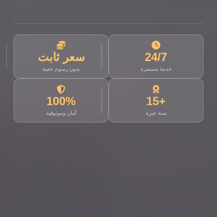
24/7
سعر ثابت
خدمة مستمرة
بدون رسوم خفية
100%
+15
سنة خبرة
أمان وموثوقية