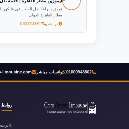
ليموزين مطار القاهرة | خدمة نقل فاخ
مطار القاهرة الدولي.
من نحن
01000948802
01000948802
واتساب مباشر
o-limousine.com
روابط 
الرئيس