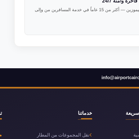
رة وآمنة 24/7
فريق خبراء النقل الفاخر في فالكون ليموزين — أكثر من 15 عاماً في خدمة المسافرين من وإلى
info@airportcair
سريعة
خدماتنا
ت
ية
نقل المجموعات من المطار