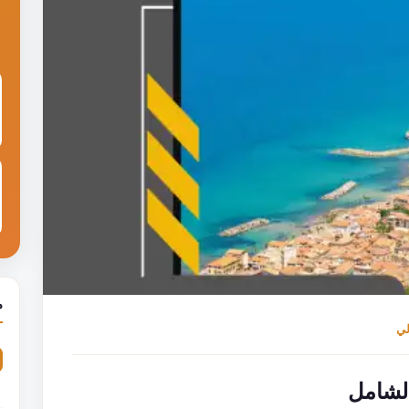
م
لي
لشامل