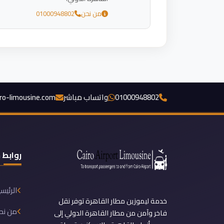
من نحن
01000948802
01000948802
واتساب مباشر
iro-limousine.com
روابط 
الرئيس
خدمة ليموزين مطار القاهرة توفر نقل
من نح
فاخر وآمن من مطار القاهرة الدولي إلى