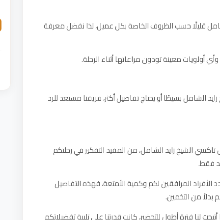
امل قليلًا حسب الظروف الخاصة بكل عميل، لذا نفضل معرفة
ي أولويات معينة تودون مراعاتها أثناء الرحلة.
الشامل بسيطًا أو يحتاج تفاصيل أكثر، فريقنا مستعد للرد
اكسي الشيخ زايد الشامل، من المفيد التفكير في رحلتكم
د فقط.
دد الأفراد المرافقين لكم وكمية الأمتعة، فهذه التفاصيل
 بدلاً من التخمين.
تيحت لنا فترة أطول للتحضير، كانت قدرتنا على تلبية تفضيلاتكم