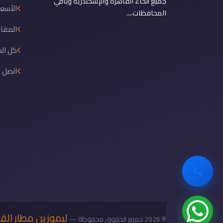
جميع أنحاء القاهرة والإسكندرية وباقي
الأسعا
المحافظات....
المقال
كل ال
اتصل ب
ليموزين مطار الق
© 2026 جميع الحقوق محفوظة —