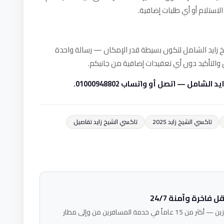
الاستلام أو أي طلبات إضافية.
 زايد الشامل لتكون بسيطة قدر الإمكان — رسالة واحدة
ق والتأكيد دون أي تعقيدات إضافية من جانبكم.
امل — اتصل أو واتساب 01000948802.
تاكسي الشيخ زايد 2025
تاكسي الشيخ زايد تفاصيل
فاخرة وآمنة 24/7
فريق خبراء النقل الفاخر في فالكون ليموزين — أكثر من 15 عاماً في خدمة المسافرين من وإلى مطار