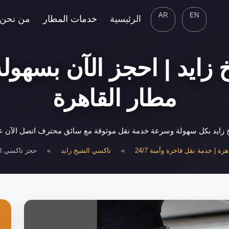
AR
EN
الرئيسية
خدمات المطار
من نحن
ايد | احجز الآن بسهولة
مطار القاهرة
ايد بكل سهولة وسرعة خدمة نقل موثوقة مع سائق محترف اتصل الآن على 00948802
ة | خدمة نقل فاخرة وآمنة 24/7
»
تاكسي الشيخ زايد
»
حجز تاكسي ال