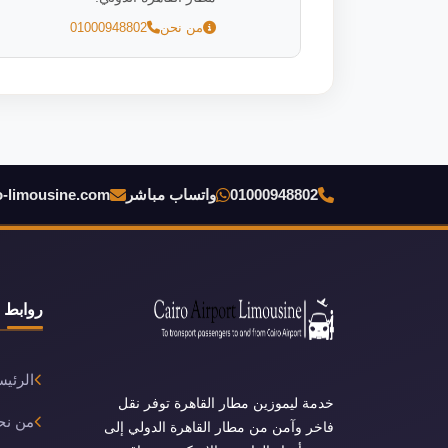
من نحن
01000948802
01000948802
واتساب مباشر
o-limousine.com
روابط 
الرئيس
خدمة ليموزين مطار القاهرة توفر نقل
من نح
فاخر وآمن من مطار القاهرة الدولي إلى