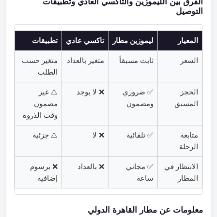
الفرق بين الليموزين والتاكسي العادي وتطبيقات
التوصيل
المعيار
ليموزين مطار
تاكسي عادي
تطبيقات
السعر
ثابت مسبقاً
متغير بالعداد
متغير حسب
الطلب
الحجز
✅ ضروري
❌ لا يوجد
⚠️ غير
المسبق
ومضمون
مضمون
وقت الذروة
متابعة
✅ تلقائية
❌ لا
⚠️ جزئية
الرحلة
الانتظار في
✅ مجاني
❌ بالعداد
❌ برسوم
المطار
ساعة
إضافية
معلومات عن مطار القاهرة الدولي