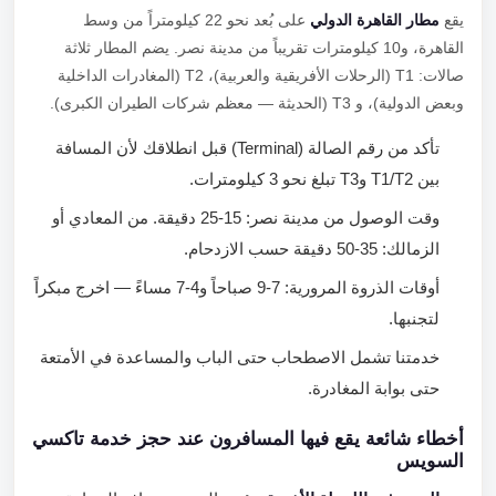
يقع
مطار القاهرة الدولي
على بُعد نحو 22 كيلومتراً من وسط
القاهرة، و10 كيلومترات تقريباً من مدينة نصر. يضم المطار ثلاثة
صالات: T1 (الرحلات الأفريقية والعربية)، T2 (المغادرات الداخلية
وبعض الدولية)، و T3 (الحديثة — معظم شركات الطيران الكبرى).
تأكد من رقم الصالة (Terminal) قبل انطلاقك لأن المسافة
بين T1/T2 وT3 تبلغ نحو 3 كيلومترات.
وقت الوصول من مدينة نصر: 15-25 دقيقة. من المعادي أو
الزمالك: 35-50 دقيقة حسب الازدحام.
أوقات الذروة المرورية: 7-9 صباحاً و4-7 مساءً — اخرج مبكراً
لتجنبها.
خدمتنا تشمل الاصطحاب حتى الباب والمساعدة في الأمتعة
حتى بوابة المغادرة.
أخطاء شائعة يقع فيها المسافرون عند حجز خدمة تاكسي
السويس