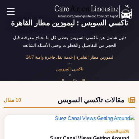
EN
تاكسي السويس : ليموزين مطار القاهرة
دليل شامل عن تاكسي السويس يغطي كل ما تحتاج معرفته قبل
AR
الحجز من التفاصيل والخطوات وحتى الأسئلة الشائعة
ليموزين مطار القاهرة | خدمة نقل فاخرة وآمنة 24/7
لرئيسية
»
تاكسي السويس
»
خدمات المطار
مقالات تاكسي السويس
ن نحن
مقالات تاكسي السويس
10 مقال
لأسعار
لمقالات
تاكسي السويس
Suez Canal Views Getting Around