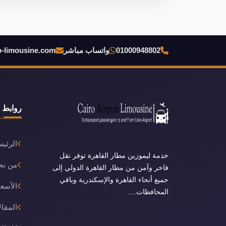
01000948802
واتساب مباشر
o-limousine.com
روابط 
الرئيس
خدمة ليموزين مطار القاهرة توفر نقل
من نح
فاخر وآمن من مطار القاهرة الدولي إلى
جميع أنحاء القاهرة والإسكندرية وباقي
الأسعا
المحافظات....
المقال