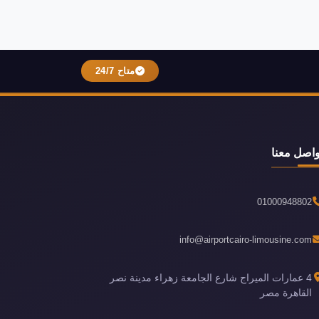
متاح 24/7
واصل معنا
01000948802
info@airportcairo-limousine.com
4 عمارات الميراج شارع الجامعة زهراء مدينة نصر
القاهرة مصر