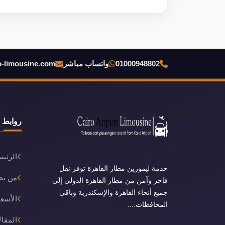
01000948802
واتساب مباشر
o-limousine.com
روابط 
الرئيس
خدمة ليموزين مطار القاهرة توفر نقل
من نح
فاخر وآمن من مطار القاهرة الدولي إلى
جميع أنحاء القاهرة والإسكندرية وباقي
الأسعا
المحافظات....
المقال