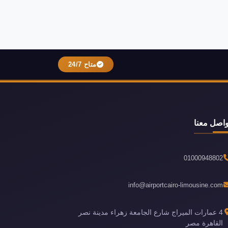
متاح 24/7
واصل معنا
01000948802
info@airportcairo-limousine.com
4 عمارات الميراج شارع الجامعة زهراء مدينة نصر
القاهرة مصر