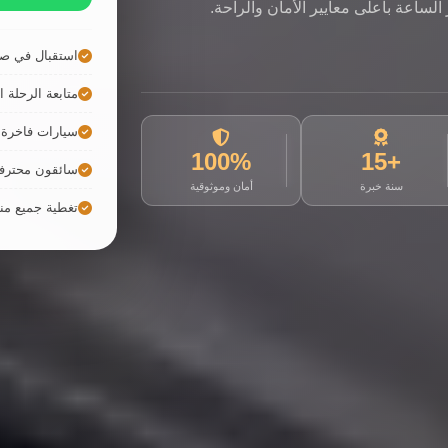
لساعة بأعلى معايير الأمان والراحة.
استقبال في صا
متابعة الرحلة ال
سيارات فاخرة ح
100%
+15
سائقون محترف
سنة خبرة
أمان وموثوقية
تغطية جميع م