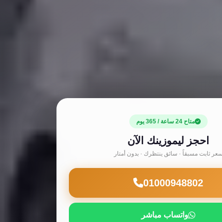
متاح 24 ساعة / 365 يوم
احجز ليموزينك الآن
عر ثابت مسبقاً · سائق ينتظرك · بدون أمتار
01000948802
واتساب مباشر