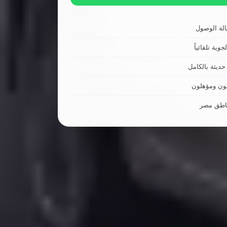
لة الوصول
جوية تلقائياً
ديثة بالكامل
ون ومؤهلون
ناطق مصر