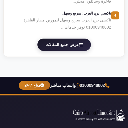
فاخرة وسائقون محتر...
تاكسي برج العرب: سريع وسهل
4
تاكسي برج العرب سريع وسهل ليموزين مطار القاهرة
01000948802 توفر خدمات...
عرض جميع المقالات
01000948802
واتساب مباشر
متاح 24/7