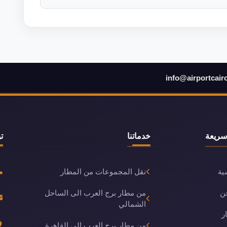
info@airportcair
سريعة
خدماتنا
ت
ية
نقل المجموعات من المطار
ن
من مطار برج العرب الى الساحل
الشمالي
ر
من مطار برج العرب إلى القاهرة