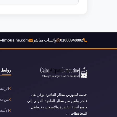
01000948802
واتساب مباشر
o-limousine.com
روابط 
الرئيس
خدمة ليموزين مطار القاهرة توفر نقل
من نح
فاخر وآمن من مطار القاهرة الدولي إلى
جميع أنحاء القاهرة والإسكندرية وباقي
الأسعا
المحافظات....