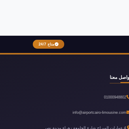
متاح 24/7
واصل معنا
01000948802
info@airportcairo-limousine.com
4 عمارات الميراج شارع الجامعة زهراء مدينة نصر