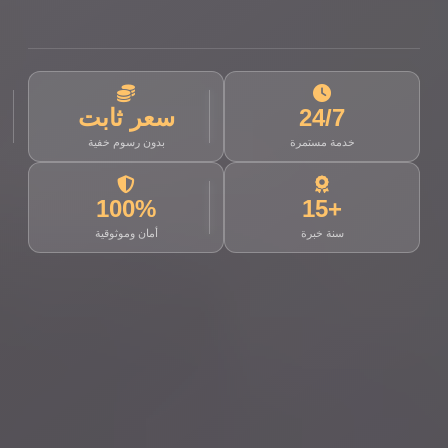
24/7
سعر ثابت
خدمة مستمرة
بدون رسوم خفية
100%
+15
سنة خبرة
أمان وموثوقية