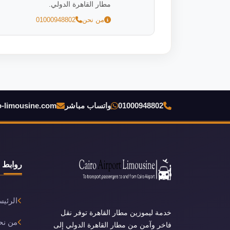
مطار القاهرة الدولي.
من نحن
01000948802
01000948802
واتساب مباشر
o-limousine.com
روابط 
الرئيس
خدمة ليموزين مطار القاهرة توفر نقل
من نح
فاخر وآمن من مطار القاهرة الدولي إلى