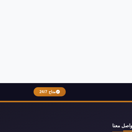
متاح 24/7
واصل معنا