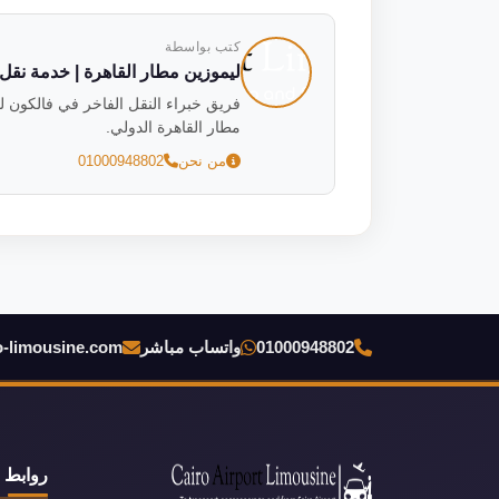
كتب بواسطة
ليموزين مطار القاهرة | خدمة نقل فاخ
مطار القاهرة الدولي.
من نحن
01000948802
01000948802
واتساب مباشر
o-limousine.com
روابط 