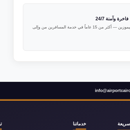
رة وآمنة 24/7
فريق خبراء النقل الفاخر في فالكون ليموزين — أكثر من 15 عاماً في خدمة المسافرين من وإلى
info@airportcair
سريعة
خدماتنا
ت