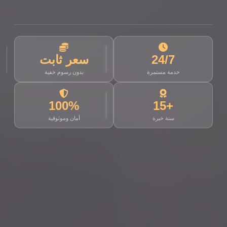
24/7
سعر ثابت
خدمة مستمرة
بدون رسوم خفية
100%
+15
سنة خبرة
أمان وموثوقية