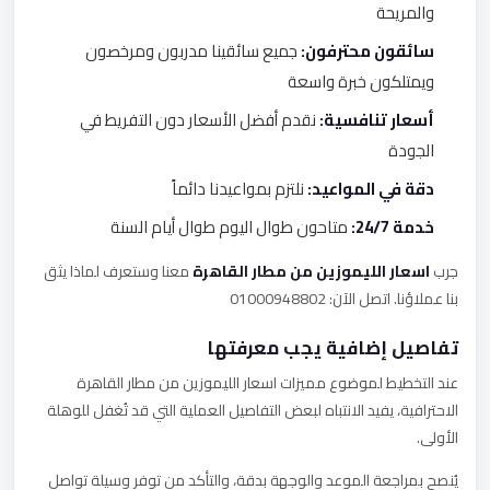
والمريحة
سائقون محترفون:
جميع سائقينا مدربون ومرخصون
ويمتلكون خبرة واسعة
أسعار تنافسية:
نقدم أفضل الأسعار دون التفريط في
الجودة
دقة في المواعيد:
نلتزم بمواعيدنا دائماً
خدمة 24/7:
متاحون طوال اليوم طوال أيام السنة
جرب
اسعار الليموزين من مطار القاهرة
معنا وستعرف لماذا يثق
بنا عملاؤنا. اتصل الآن: 01000948802
تفاصيل إضافية يجب معرفتها
عند التخطيط لموضوع مميزات اسعار الليموزين من مطار القاهرة
الاحترافية، يفيد الانتباه لبعض التفاصيل العملية التي قد تُغفل للوهلة
الأولى.
يُنصح بمراجعة الموعد والوجهة بدقة، والتأكد من توفر وسيلة تواصل