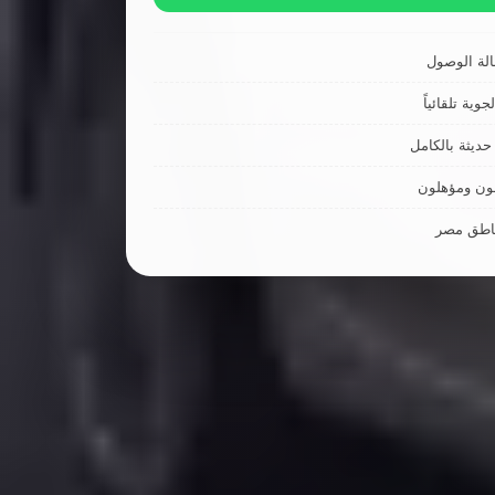
لة الوصول
جوية تلقائياً
ديثة بالكامل
ون ومؤهلون
ناطق مصر