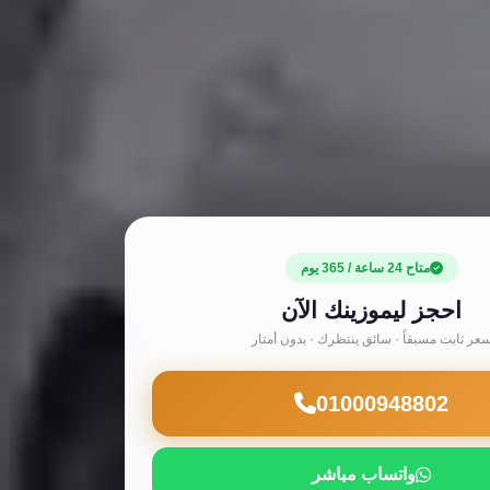
متاح 24 ساعة / 365 يوم
احجز ليموزينك الآن
عر ثابت مسبقاً · سائق ينتظرك · بدون أمتار
01000948802
واتساب مباشر