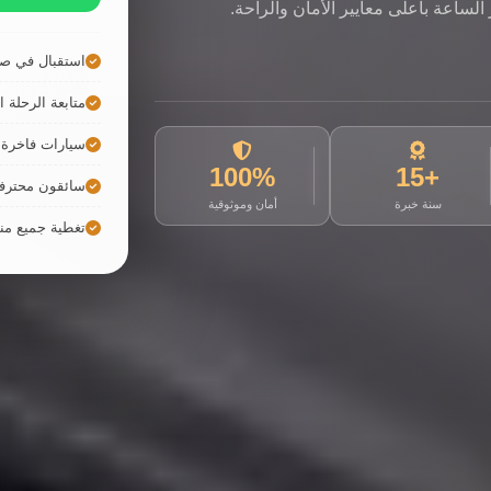
لساعة بأعلى معايير الأمان والراحة.
استقبال في صا
متابعة الرحلة ال
سيارات فاخرة ح
100%
+15
سائقون محترف
سنة خبرة
أمان وموثوقية
تغطية جميع م