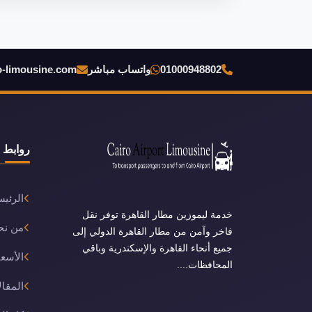
01000948802
واتساب مباشر
o-limousine.com
روابط 
الرئيس
خدمة ليموزين مطار القاهرة توفر نقل
من نح
فاخر وآمن من مطار القاهرة الدولي إلى
جميع أنحاء القاهرة والإسكندرية وباقي
الأسعا
المحافظات....
المقال