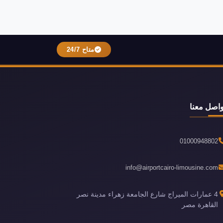
متاح 24/7
واصل معنا
01000948802
info@airportcairo-limousine.com
4 عمارات الميراج شارع الجامعة زهراء مدينة نصر
القاهرة مصر