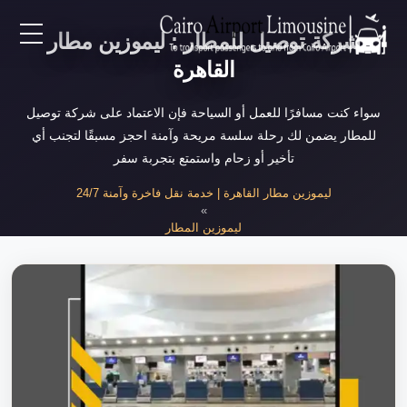
شركة توصيل للمطار : ليموزين مطار
EN
القاهرة
AR
سواء كنت مسافرًا للعمل أو السياحة فإن الاعتماد على شركة توصيل
للمطار يضمن لك رحلة سلسة مريحة وآمنة احجز مسبقًا لتجنب أي
تأخير أو زحام واستمتع بتجربة سفر
لرئيسية
ليموزين مطار القاهرة | خدمة نقل فاخرة وآمنة 24/7
»
خدمات المطار
ليموزين المطار
»
شركة توصيل للمطار
ن نحن
لأسعار
لمقالات