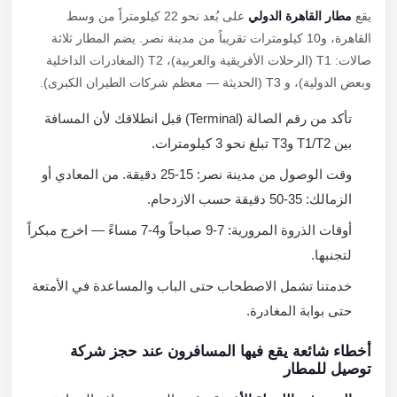
يقع
مطار القاهرة الدولي
على بُعد نحو 22 كيلومتراً من وسط
القاهرة، و10 كيلومترات تقريباً من مدينة نصر. يضم المطار ثلاثة
صالات: T1 (الرحلات الأفريقية والعربية)، T2 (المغادرات الداخلية
وبعض الدولية)، و T3 (الحديثة — معظم شركات الطيران الكبرى).
تأكد من رقم الصالة (Terminal) قبل انطلاقك لأن المسافة
بين T1/T2 وT3 تبلغ نحو 3 كيلومترات.
وقت الوصول من مدينة نصر: 15-25 دقيقة. من المعادي أو
الزمالك: 35-50 دقيقة حسب الازدحام.
أوقات الذروة المرورية: 7-9 صباحاً و4-7 مساءً — اخرج مبكراً
لتجنبها.
خدمتنا تشمل الاصطحاب حتى الباب والمساعدة في الأمتعة
حتى بوابة المغادرة.
أخطاء شائعة يقع فيها المسافرون عند حجز شركة
توصيل للمطار