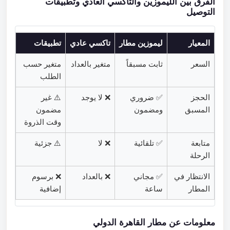
الفرق بين الليموزين والتاكسي العادي وتطبيقات
التوصيل
المعيار
ليموزين مطار
تاكسي عادي
تطبيقات
السعر
ثابت مسبقاً
متغير بالعداد
متغير حسب
الطلب
الحجز
✅ ضروري
❌ لا يوجد
⚠️ غير
المسبق
ومضمون
مضمون
وقت الذروة
متابعة
✅ تلقائية
❌ لا
⚠️ جزئية
الرحلة
الانتظار في
✅ مجاني
❌ بالعداد
❌ برسوم
المطار
ساعة
إضافية
معلومات عن مطار القاهرة الدولي