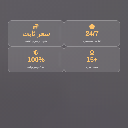
24/7
سعر ثابت
خدمة مستمرة
بدون رسوم خفية
100%
+15
سنة خبرة
أمان وموثوقية