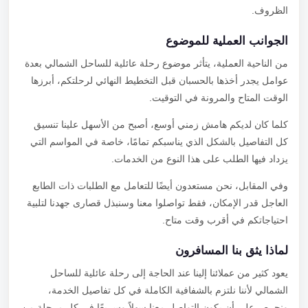
الظروف.
الجوانب العملية للموضوع
من الناحية العملية، يتأثر موضوع رحلة عائلية للساحل الشمالي بعدة
عوامل يجدر أخذها بالحسبان قبل التخطيط النهائي لرحلتكم، أبرزها
الوقت المتاح والمرونة في التوقيت.
كلما كان لديكم هامش زمني أوسع، أصبح من الأسهل علينا تنسيق
كل التفاصيل بالشكل الذي يناسبكم تمامًا، خاصة في المواسم التي
يزداد فيها الطلب على هذا النوع من الخدمات.
وفي المقابل، نحن مستعدون أيضًا للتعامل مع الطلبات ذات الطابع
العاجل قدر الإمكان، فقط تواصلوا معنا وسنبذل قصارى جهدنا لتلبية
احتياجاتكم في أقرب وقت متاح.
لماذا يثق بنا المسافرون
يعود كثير من عملائنا إلينا عند الحاجة إلى رحلة عائلية للساحل
الشمالي لأننا نلتزم بالشفافية الكاملة في كل تفاصيل الخدمة،
ونحرص على أن يكون التواصل معنا سهلاً وسريعًا في كل مرحلة من