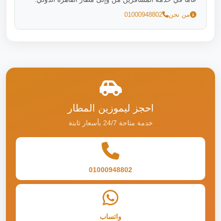
من نحن
01000948802
احجز ليموزين المطار
خدمة متاحة 24/7 بأسعار ثابتة
01000948802
واتساب