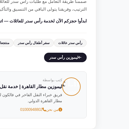
صممنا طريقة التعامل مع طلبات رأس سدر للعائلا
الترتيب، وفريقنا يتولى الباقي من التنسيق والتأك
ابدأوا حجزكم الآن لخدمة رأس سدر للعائلات — اتصل أو وات
رأس سدر عائلات
سفر أطفال رأس سدر
منتجعات
ليموزين رأس سدر
كتب بواسطة
ليموزين مطار القاهرة | خدمة نقل فاخ
مطار القاهرة الدولي.
من نحن
01000948802