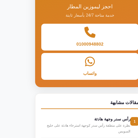
احجز ليموزين المطار
خدمة متاحة 24/7 بأسعار ثابتة
01000948802
واتساب
قالات مشابهة
رأس سدر وجهة هادئة
1
نظرة على منطقة رأس سدر كوجهة استرخاء هادئة على خليج
السويس