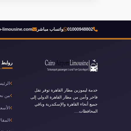
01000948802
واتساب مباشر
o-limousine.com
روابط 
الرئيس
خدمة ليموزين مطار القاهرة توفر نقل
من نح
فاخر وآمن من مطار القاهرة الدولي إلى
جميع أنحاء القاهرة والإسكندرية وباقي
الأسعا
المحافظات....
المقال