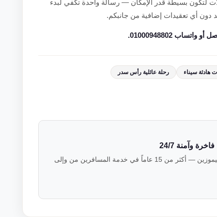
ت لتكون بسيطة قدر الإمكان — رسالة واحدة تكفي لبدء
يد دون أي تعقيدات إضافية من جانبكم.
ساب 01000948802.
 هادئة سيناء
رحلة عائلية رأس سدر
رة وآمنة 24/7
فريق خبراء النقل الفاخر في فالكون ليموزين — أكثر من 15 عاماً في خدمة المسافرين من وإلى