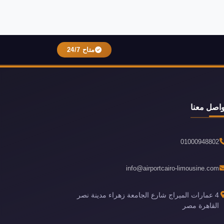
متاح 24/7
واصل معنا
01000948802
info@airportcairo-limousine.com
4 عمارات الميراج شارع الجامعة زهراء مدينة نصر
القاهرة مصر