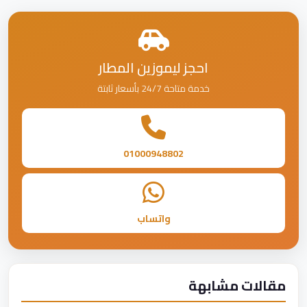
احجز ليموزين المطار
خدمة متاحة 24/7 بأسعار ثابتة
01000948802
واتساب
مقالات مشابهة