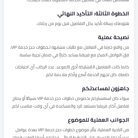
الخطوة الثالثة: التأكيد النهائي
هتوصلك رسالة تأكيد بكل التفاصيل قبل يوم من رحلتك.
نصيحة عملية
من واقع خبرتنا في التعامل مع طلبات مشابهة لـخطوات حجز خدمة VIP،
فإن التواصل المبكر مع فريقنا يساعد كثيرًا في ضمان تجربة سلسة.
كلما كانت التفاصيل المُشاركة أدق (الموعد، عدد الركاب، أي احتياجات
خاصة)، كان تجهيز الخدمة أسرع وأكثر ملاءمة لكم.
جاهزون لمساعدتكم
سواء كان استفساركم بخصوص خطوات حجز خدمة VIP بسيطًا أو يحتاج
تفاصيل أكثر، فريقنا مستعد للرد والمساعدة في أي وقت مناسب لكم.
الجوانب العملية للموضوع
من الناحية العملية، يتأثر موضوع خطوات حجز خدمة VIP بعدة عوامل
يجدر أخذها بالحسبان قبل التخطيط النهائي لرحلتكم، أبرزها الوقت المتاح