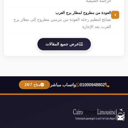
الزحمة الصيفية
العودة من مطروح لمطار برج العرب
4
نصائح لتنظيم رحلة العودة من مرسي مطروح إلى مطار برج
العرب بعد الإجازة
عرض جميع المقالات
01000948802
واتساب مباشر
متاح 24/7