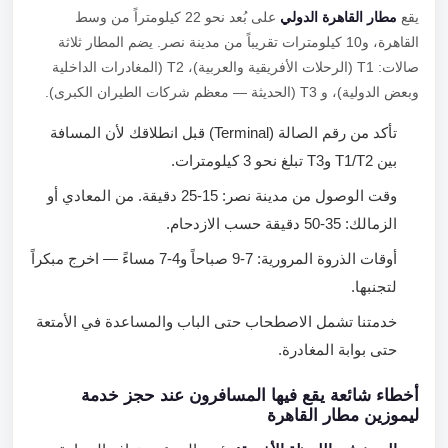
يقع
مطار القاهرة الدولي
على بُعد نحو 22 كيلومتراً من وسط
القاهرة، و10 كيلومترات تقريباً من مدينة نصر. يضم المطار ثلاثة
صالات: T1 (الرحلات الأفريقية والعربية)، T2 (المغادرات الداخلية
وبعض الدولية)، و T3 (الحديثة — معظم شركات الطيران الكبرى).
تأكد من رقم الصالة (Terminal) قبل انطلاقك لأن المسافة
بين T1/T2 وT3 تبلغ نحو 3 كيلومترات.
وقت الوصول من مدينة نصر: 15-25 دقيقة. من المعادي أو
الزمالك: 35-50 دقيقة حسب الازدحام.
أوقات الذروة المرورية: 7-9 صباحاً و4-7 مساءً — اخرج مبكراً
لتجنبها.
خدمتنا تشمل الاصطحاب حتى الباب والمساعدة في الأمتعة
حتى بوابة المغادرة.
أخطاء شائعة يقع فيها المسافرون عند حجز خدمة
ليموزين مطار القاهرة