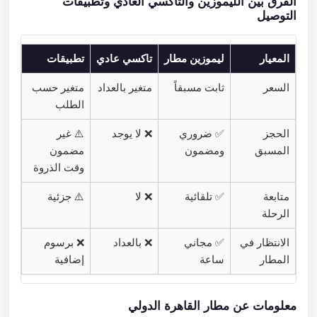
الفرق بين الليموزين والتاكسي العادي وتطبيقات
التوصيل
المعيار
ليموزين مطار
تاكسي عادي
تطبيقات
السعر
ثابت مسبقاً
متغير بالعداد
متغير حسب
الطلب
الحجز
✅ ضروري
❌ لا يوجد
⚠️ غير
المسبق
ومضمون
مضمون
وقت الذروة
متابعة
✅ تلقائية
❌ لا
⚠️ جزئية
الرحلة
الانتظار في
✅ مجاني
❌ بالعداد
❌ برسوم
المطار
ساعة
إضافية
معلومات عن مطار القاهرة الدولي