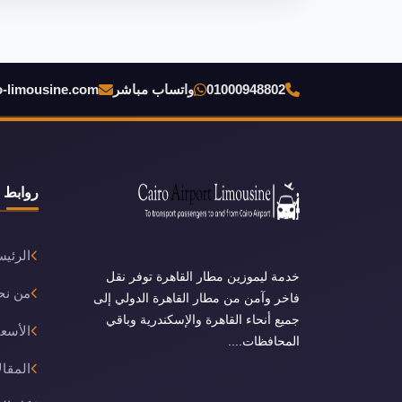
01000948802
واتساب مباشر
o-limousine.com
روابط 
الرئيس
خدمة ليموزين مطار القاهرة توفر نقل
من نح
فاخر وآمن من مطار القاهرة الدولي إلى
جميع أنحاء القاهرة والإسكندرية وباقي
الأسعا
المحافظات....
المقال