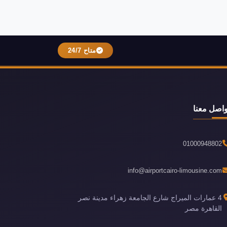
متاح 24/7
واصل معنا
01000948802
info@airportcairo-limousine.com
4 عمارات الميراج شارع الجامعة زهراء مدينة نصر
القاهرة مصر