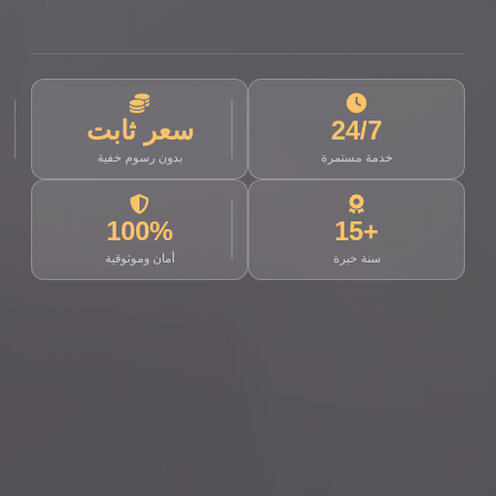
24/7
سعر ثابت
خدمة مستمرة
بدون رسوم خفية
100%
+15
سنة خبرة
أمان وموثوقية