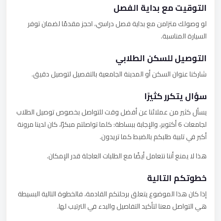
التوقيت مع بداية الفصل
لو وصولك متزامن مع بداية فصل دراسي، احجز مقدمًا لضمان توفر
السيارة المناسبة.
التوصيل للسكن الطلابي
شاركنا عنوان السكن أو المدينة الجامعية بالتفصيل لتوصيل دقيق.
سؤال يتكرر كثيرًا
يسأل كثير من عملائنا عن أفضل وقت للتواصل بخصوص توصيل الطلاب
لجامعات 6 أكتوبر، والإجابة ببساطة: كلما تواصلتم مبكرًا، كان لدينا مرونة
أكبر في تلبية طلبكم بالضبط كما تريدون.
هذا لا يمنع أننا نتعامل أيضًا مع الطلبات العاجلة قدر الإمكان.
خطوتكم التالية
إذا كان هذا الموضوع يتعلق برحلتكم القادمة، فالخطوة التالية البسيطة
هي التواصل معنا لتأكيد التفاصيل والبدء في الترتيب لها.