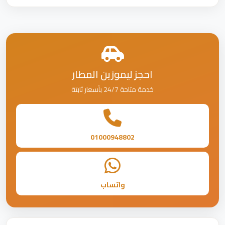
احجز ليموزين المطار
خدمة متاحة 24/7 بأسعار ثابتة
01000948802
واتساب